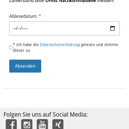
Zählerstand bitte
OHNE Nachkommastelle
melden!
Ablesedatum:
*
Datenschutz
*
* Ich habe die
Datenschutzerklärung
gelesen und stimme
dieser zu.
Absenden
Folgen Sie uns auf Social Media: