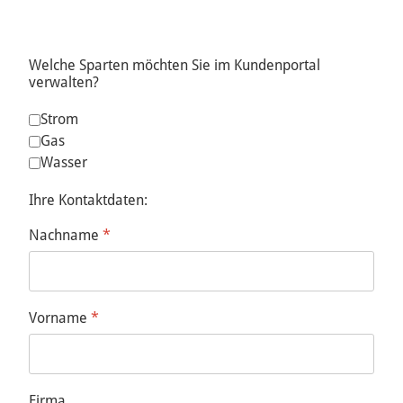
Welche Sparten möchten Sie im Kundenportal
verwalten?
Sparten
*
Strom
Gas
Wasser
Ihre Kontaktdaten:
Nachname
*
Vorname
*
Firma